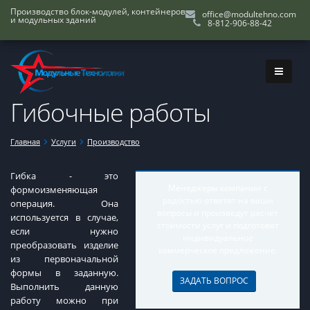
Производство блок-модулей, контейнеров
office@modultehno.com
и модульных зданий
8-812-906-88-42
Гибочные работы
Главная
Услуги
Производство
Гибка - это
Менеджеры компании с
формоизменяющая
радостью ответят на ваши
операция. Она
вопросы и произведут расчет
используется в случае,
стоимости услуг и подготовят
если нужно
индивидуальное
преобразовать изделие
коммерческое предложение.
из первоначальной
формы в заданную.
ЗАДАТЬ ВОПРОС
Выполнить данную
работу можно при