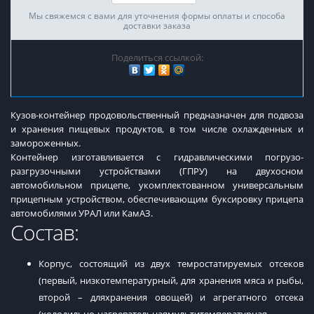
Мы свяжемся с вами для уточнения формы оплаты и способа
доставки заказа
Поделиться ссылкой:
Кузов-контейнер продовольственный предназначен для подвоза
и хранения пищевых продуктов, в том числе охлажденных и
замороженных.
Контейнер изготавливается с гидравлическими погрузо-
разгрузочными устройствами (ГПРУ) на двухосном
автомобильном прицепе, укомплектованном универсальным
прицепным устройством, обеспечивающим буксировку прицепа
автомобилями УРАЛ или КамАЗ.
Состав:
Корпус, состоящий из двух темростатируемых отсеков
(первый, низкотемпературный, для хранения мяса и рыбы,
второй – дляхранения овощей) и агрегатного отсека
(холодильно-нагревательнаямультитемпературная